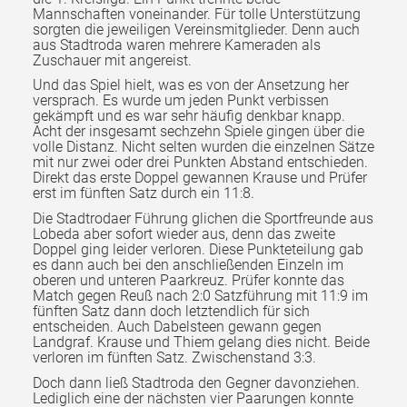
Mannschaften voneinander. Für tolle Unterstützung
sorgten die jeweiligen Vereinsmitglieder. Denn auch
aus Stadtroda waren mehrere Kameraden als
Zuschauer mit angereist.
Und das Spiel hielt, was es von der Ansetzung her
versprach. Es wurde um jeden Punkt verbissen
gekämpft und es war sehr häufig denkbar knapp.
Acht der insgesamt sechzehn Spiele gingen über die
volle Distanz. Nicht selten wurden die einzelnen Sätze
mit nur zwei oder drei Punkten Abstand entschieden.
Direkt das erste Doppel gewannen Krause und Prüfer
erst im fünften Satz durch ein 11:8.
Die Stadtrodaer Führung glichen die Sportfreunde aus
Lobeda aber sofort wieder aus, denn das zweite
Doppel ging leider verloren. Diese Punkteteilung gab
es dann auch bei den anschließenden Einzeln im
oberen und unteren Paarkreuz. Prüfer konnte das
Match gegen Reuß nach 2:0 Satzführung mit 11:9 im
fünften Satz dann doch letztendlich für sich
entscheiden. Auch Dabelsteen gewann gegen
Landgraf. Krause und Thiem gelang dies nicht. Beide
verloren im fünften Satz. Zwischenstand 3:3.
Doch dann ließ Stadtroda den Gegner davonziehen.
Lediglich eine der nächsten vier Paarungen konnte