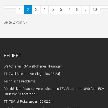
1
2
3
4
5
6
7
8
9
10
Seite 2 von 37
BELIEBT
Weltoffener TSV, weltoffenes Thüringen
TT: Zwei Spiele - zwei Siege ! [04.03.24]
Technische Probleme
Rückblick auf das 44. Vereinsfest des TSV Stadtroda 1890 feat. FSV
Grün-Weiß Stadtroda
TT: TSV ist Pokalsieger! [26.02.24]